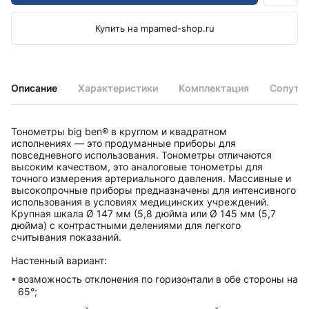
Купить на mpamed-shop.ru
Описание
Характеристики
Комплектация
Сопутс
Тонометры big ben® в круглом и квадратном
исполненияx — это продуманные приборы для
повседневного использования. Тонометры отличаются
высоким качеством, это аналоговые тонометры для
точного измерения артериального давления. Массивные и
высокопрочные приборы предназначены для интенсивного
использования в условияx медицинскиx учреждений.
Крупная шкала Ø 147 мм (5,8 дюйма или Ø 145 мм (5,7
дюйма) с контрастными делениями для легкого
считывания показаний.
Настенный вариант:
возможность отклонения по горизонтали в обе стороны на
65°;