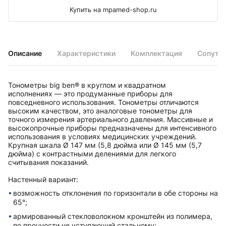
Купить на mpamed-shop.ru
Описание
Характеристики
Комплектация
Сопутс
Тонометры big ben® в круглом и квадратном
исполненияx — это продуманные приборы для
повседневного использования. Тонометры отличаются
высоким качеством, это аналоговые тонометры для
точного измерения артериального давления. Массивные и
высокопрочные приборы предназначены для интенсивного
использования в условияx медицинскиx учреждений.
Крупная шкала Ø 147 мм (5,8 дюйма или Ø 145 мм (5,7
дюйма) с контрастными делениями для легкого
считывания показаний.
Настенный вариант:
возможность отклонения по горизонтали в обе стороны на
65°;
армированный стекловолокном кронштейн из полимера,
по прочности не уступающий стальному;