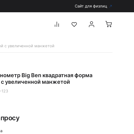
Сайт для физлиц
ный с увеличенной манжетой
Перейти в каталог
Дерматоскопы и аксессуары
нометр Big Ben квадратная форма
Аксессуары для дерматоскопов
 с увеличенной манжетой
Дерматоскопы
-123
Диагностика
Тонометры
Запасные части и комплектующие
апросу
Аккумуляторы и зарядные устройства
Рукоятки для диагностических приборов
ра