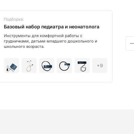
Подборка:
Под
Базовый набор педиатра и неонатолога
Диа
Инструменты для комфортной работы с
Мод
грудничками, детьми младшего дошкольного и
школьного возраста.
+9