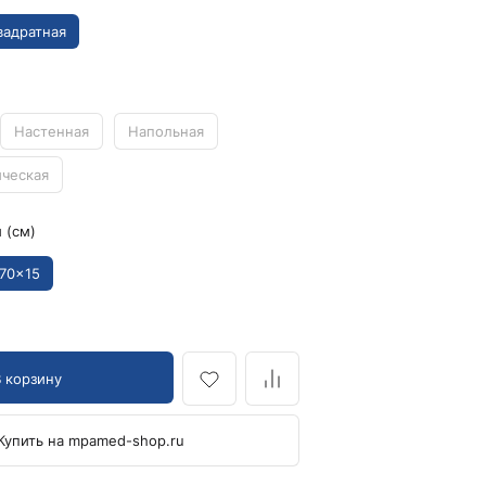
Кровоостанавливающие жгуты
вадратная
Ларингоскопы
Аксессуары для ларингоскопов
Стандартные ларингоскопы
Настенная
Напольная
Фиброоптические ларингоскопы
ическая
Отоскопы и ЛОР-наборы
ЛОР-наборы
 (см)
Отоскопы
Ушные воронки для отоскопов
70x15
Приборы для внутривенного вливания под
давлением
Манжеты и аксессуары Metpak
В корзину
Приборы для инфузий Metpak
Тонометры
Купить на mpamed-shop.ru
Автоматические тонометры
Аксессуары для тонометров