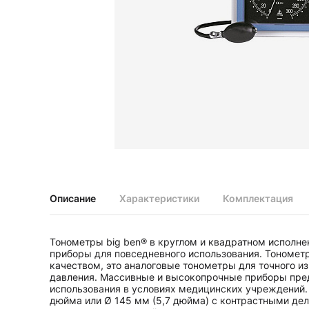
Диагностические наборы EliteVue
Диагностические наборы perfect
Диагностические наборы ri-scope L
Диагностические наборы uni, May
Неврологические молоточки и аксессуары
Аксессуары для неврологических молоточков
Неврологические молоточки
Офтальмоскопы и ретиноскопы
Аксессуары для офтальмоскопов и ретиноскопов
Офтальмоскопы
Офтальмоскопы налобные бинокулярные
Описание
Характеристики
Комплектация
Ретиноскопы и наборы ri-vision
Стетоскопы и запасные части
Тонометры big ben® в круглом и квадратном исполн
Запасные части для стетоскопов
приборы для повседневного использования. Тономет
Стетоскопы
качеством, это аналоговые тонометры для точного и
давления. Массивные и высокопрочные приборы пре
использования в условияx медицинскиx учреждений. 
дюйма или Ø 145 мм (5,7 дюйма) с контрастными дел