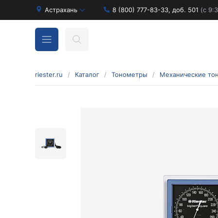
Астрахань
8 (800) 777-83-33, доб. 501
(с 9:
riester.ru
/
Каталог
/
Тонометры
/
Механические то
Бинокулярные лупы и аксессуары
Аксессуары для бинокулярных луп
Бинокулярные лупы
Оголовья для бинокулярных луп
Диагностические наборы отоскопов и
офтальмоскопов
Диагностические наборы de luxe
Диагностические наборы e-scope
Диагностические наборы Econom