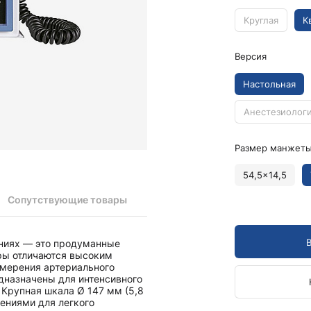
Камертоны и наборы
Камертоны
Круглая
К
Наборы камертонов
Версия
Медицинские светильники
Запасные части к медицинским светильникам
Настольная
Медицинские осветители
Налобные осветители и рефлекторы
Анестезиолог
Пневможгуты и аксессуары
Размер манжеты
Аксессуары для komprimeter
Манжеты для komprimeter
54,5x14,5
Пневможгуты komprimeter
Сопутствующие товары
Пульсоксиметры ri-fox N
енияx — это продуманные
Термометры и аксессуары
ры отличаются высоким
змерения артериального
дназначены для интенсивного
Крупная шкала Ø 147 мм (5,8
ениями для легкого