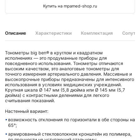
Купить на mpamed-shop.ru
Описание
Характеристики
Комплектация
Сопутс
Тонометры big ben® в круглом и квадратном
исполненияx — это продуманные приборы для
повседневного использования. Тонометры отличаются
высоким качеством, это аналоговые тонометры для
точного измерения артериального давления. Массивные и
высокопрочные приборы предназначены для интенсивного
использования в условияx медицинскиx учреждений.
Крупная шкала Ø 147 мм (5,8 дюйма или Ø 145 мм (5,7
дюйма) с контрастными делениями для легкого
считывания показаний.
Настенный вариант:
возможность отклонения по горизонтали в обе стороны на
65°;
армированный стекловолокном кронштейн из полимера,
по прочности не уступающий стальному;