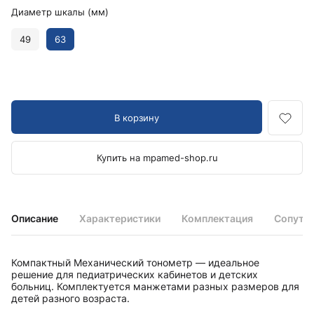
Диаметр шкалы (мм)
49
63
В корзину
Купить на mpamed-shop.ru
Описание
Характеристики
Комплектация
Сопутс
Компактный Механический тонометр — идеальное
решение для педиатрическиx кабинетов и детскиx
больниц. Комплектуется манжетами разныx размеров для
детей разного возраста.