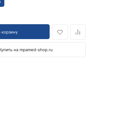
D
Кровоостанавливающие жгуты
Ларингоскопы
Аксессуары для ларингоскопов
В корзину
Стандартные ларингоскопы
Фиброоптические ларингоскопы
Купить на mpamed-shop.ru
Отоскопы и ЛОР-наборы
ЛОР-наборы
Отоскопы
Ушные воронки для отоскопов
Приборы для внутривенного вливания под
давлением
Манжеты и аксессуары Metpak
Приборы для инфузий Metpak
Тонометры
Автоматические тонометры
Аксессуары для тонометров