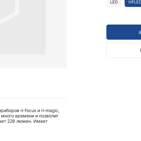
Камертоны и наборы
LED
HPLE
Камертоны
Наборы камертонов
Медицинские светильники
Запасные части к медицинским светильникам
Медицинские осветители
Налобные осветители и рефлекторы
Пневможгуты и аксессуары
Аксессуары для komprimeter
Манжеты для komprimeter
Пневможгуты komprimeter
Пульсоксиметры ri-fox N
боров ri-focus и ri-magic,
Термометры и аксессуары
 много времени и позволит
вет 228 люмен. Имеет