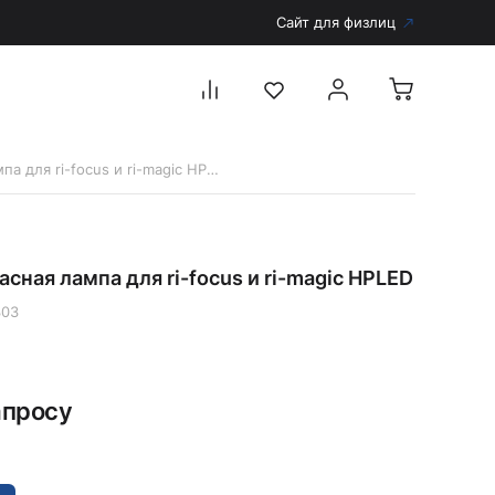
Сайт для физлиц
904303 Запасная лампа для ri-focus и ri-magic HPLED
Перейти в каталог
Дерматоскопы и аксессуары
сная лампа для ri-focus и ri-magic HPLED
Аксессуары для дерматоскопов
Дерматоскопы
303
Диагностика
Тонометры
апросу
Запасные части и комплектующие
Аккумуляторы и зарядные устройства
Рукоятки для диагностических приборов