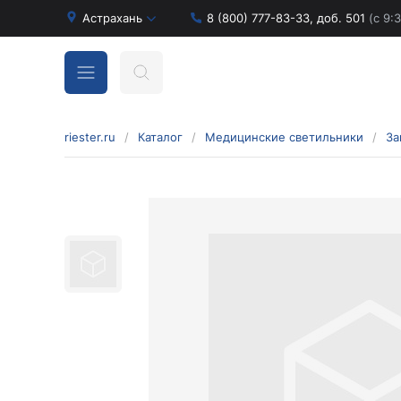
Астрахань
8 (800) 777-83-33, доб. 501
(с 9:
riester.ru
/
Каталог
/
Медицинские светильники
/
За
Бинокулярные лупы и аксессуары
Аксессуары для бинокулярных луп
Бинокулярные лупы
Оголовья для бинокулярных луп
Диагностические наборы отоскопов и
офтальмоскопов
Диагностические наборы de luxe
Диагностические наборы e-scope
Диагностические наборы Econom