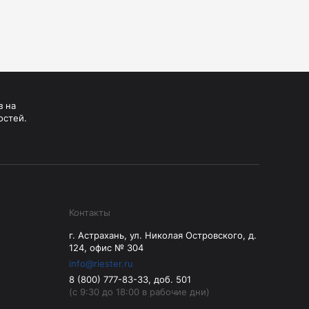
з на
остей.
Контакты
г. Астрахань, ул. Николая Островского, д.
124, офис № 304
info@riester.ru
8 (800) 777-83-33, доб. 501
(с 9:30 до 18:00 в рабочие дни)