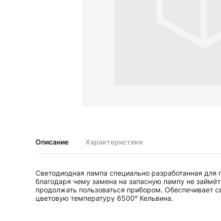
Диагностические наборы EliteVue
Диагностические наборы perfect
Диагностические наборы ri-scope L
Диагностические наборы uni, May
Неврологические молоточки и аксессуары
Аксессуары для неврологических молоточков
Неврологические молоточки
Офтальмоскопы и ретиноскопы
Аксессуары для офтальмоскопов и ретиноскопов
Офтальмоскопы
Офтальмоскопы налобные бинокулярные
Описание
Характеристики
Ретиноскопы и наборы ri-vision
Стетоскопы и запасные части
Светодиодная лампа специально разработанная для при
Запасные части для стетоскопов
благодаря чему замена на запасную лампу не займёт
Стетоскопы
продолжать пользоваться прибором. Обеспечивает с
цветовую температуру 6500° Кельвина.