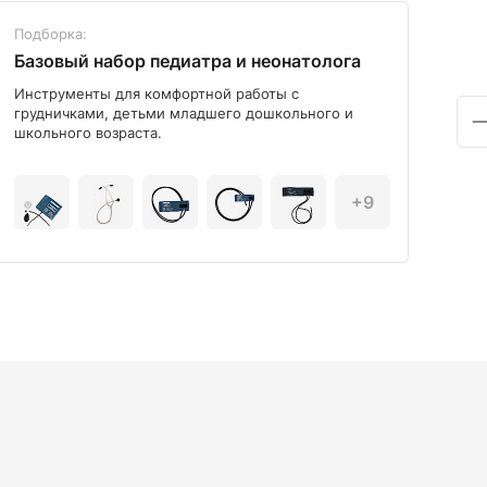
Подборка:
Под
Базовый набор педиатра и неонатолога
Диа
Инструменты для комфортной работы с
Мод
грудничками, детьми младшего дошкольного и
школьного возраста.
+9