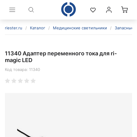
riester.ru
/
Каталог
/
Медицинские светильники
/
Запасные 
11340 Адаптер переменного тока для ri-
magic LED
Код товара:
11340
политикой конфиденциальности