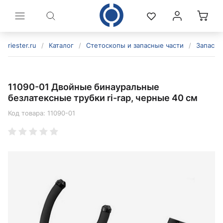
riester.ru
/
Каталог
/
Стетоскопы и запасные части
/
Запасны
11090-01 Двойные бинауральные
безлатексные трубки ri-rap, черные 40 см
Код товара:
11090-01
политикой конфиденциальности