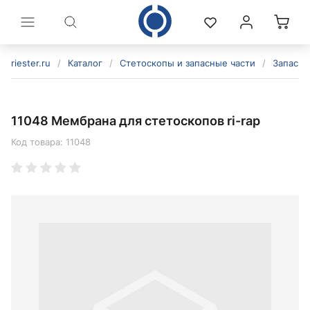
riester.ru
/
Каталог
/
Стетоскопы и запасные части
/
Запасны
11048 Мембрана для стетоскопов ri-rap
Код товара:
11048
политикой конфиденциальности