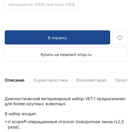
Аккумулятор 10692 или Сеть 230B
В корзину
Купить на mpamed-shop.ru
Описание
Характеристики
Комплектация
Сопутс
Диагностический ветеринарный набор VET-I предназначен
для более крупных животных.
В набор входит:
ri-scope® операционный отоскоп (поворотная линза (х2,5
раза);