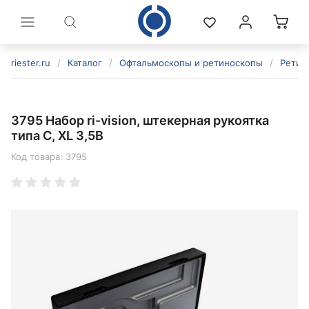
riester.ru
/
Каталог
/
Офтальмоскопы и ретиноскопы
/
Ретино
3795 Набор ri-vision, штекерная рукоятка
типа C, XL 3,5В
Код товара:
3795
политикой конфиденциальности