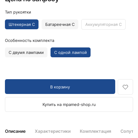
Тип рукоятки
Штекерная C
Батареечная C
Аккумуляторная C
Особенность комплекта
С двумя лампами
С одной лампой
В корзину
Купить на mpamed-shop.ru
Описание
Характеристики
Комплектация
Сопутс