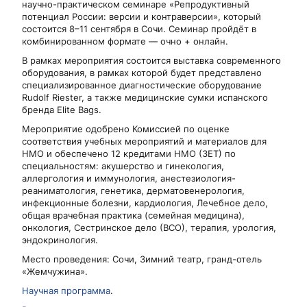
научно-практическом семинаре «Репродуктивный
потенциал России: версии и контраверсии», который
состоится 8–11 сентября в Сочи. Cеминар пройдёт в
комбинированном формате — очно + онлайн.
В рамках мероприятия состоится выставка современного
оборудования, в рамках которой будет представлено
специализированное диагностические оборудование
Rudolf Riester, а также медицинские сумки испанского
бренда Elite Bags.
Мероприятие одобрено Комиссией по оценке
соответствия учебных мероприятий и материалов для
НМО и обеспечено 12 кредитами НМО (ЗЕТ) по
специальностям: акушерство и гинекология,
аллергология и иммунология, анестезиология-
реаниматология, генетика, дерматовенерология,
инфекционные болезни, кардиология, Лечебное дело,
общая врачебная практика (семейная медицина),
онкология, Сестринское дело (ВСО), терапия, урология,
эндокринология.
Место проведения: Сочи, Зимний театр, гранд-отель
«Жемчужина».
Научная программа
.