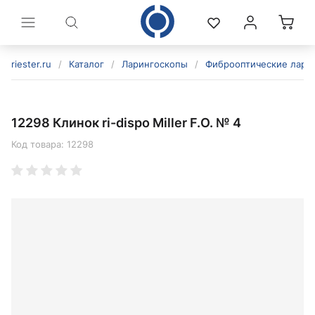
riester.ru
/
Каталог
/
Ларингоскопы
/
Фиброоптические лари
12298 Клинок ri-dispo Miller F.O. № 4
Код товара:
12298
политикой конфиденциальности