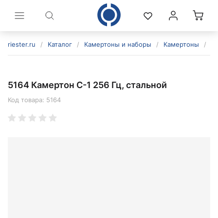
riester.ru
/
Каталог
/
Камертоны и наборы
/
Камертоны
/
51
5164 Камертон C-1 256 Гц, стальной
Код товара:
5164
политикой конфиденциальности