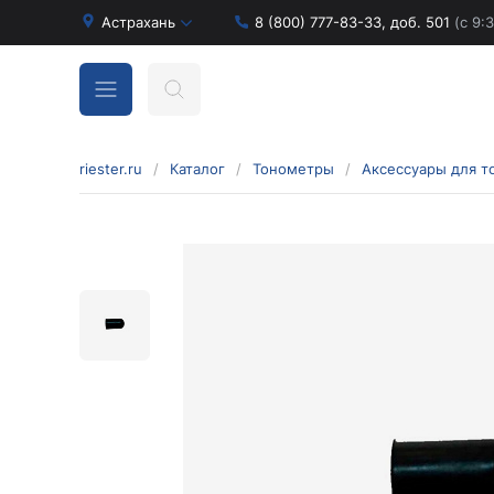
Астрахань
8 (800) 777-83-33, доб. 501
(с 9:
riester.ru
/
Каталог
/
Тонометры
/
Аксессуары для т
Бинокулярные лупы и аксессуары
Аксессуары для бинокулярных луп
Бинокулярные лупы
Оголовья для бинокулярных луп
Диагностические наборы отоскопов и
офтальмоскопов
Диагностические наборы de luxe
Диагностические наборы e-scope
Диагностические наборы Econom