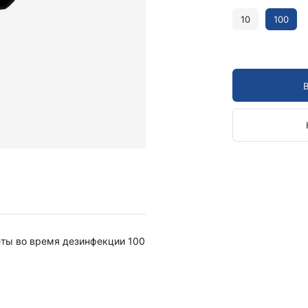
Камертоны и наборы
Камертоны
10
100
Наборы камертонов
Медицинские светильники
Запасные части к медицинским светильникам
Медицинские осветители
Налобные осветители и рефлекторы
Пневможгуты и аксессуары
Аксессуары для komprimeter
Манжеты для komprimeter
Пневможгуты komprimeter
Пульсоксиметры ri-fox N
ты во время дезинфекции 100
Термометры и аксессуары