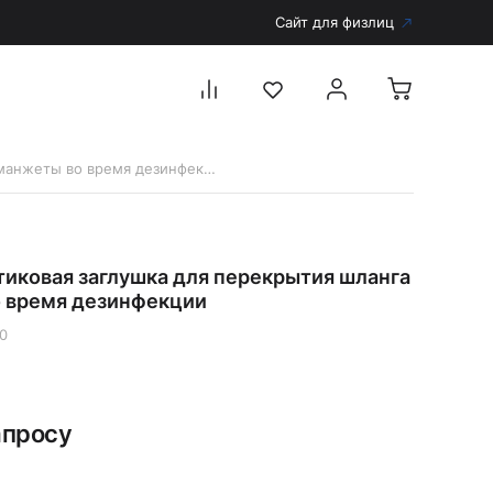
Сайт для физлиц
12380 Пластиковая заглушка для перекрытия шланга манжеты во время дезинфекции
Перейти в каталог
Дерматоскопы и аксессуары
тиковая заглушка для перекрытия шланга
Аксессуары для дерматоскопов
 время дезинфекции
Дерматоскопы
0
Диагностика
Тонометры
Запасные части и комплектующие
апросу
Аккумуляторы и зарядные устройства
Рукоятки для диагностических приборов