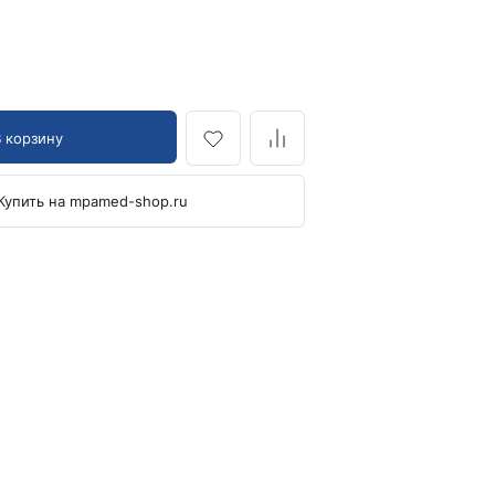
Кровоостанавливающие жгуты
Ларингоскопы
Аксессуары для ларингоскопов
Стандартные ларингоскопы
В корзину
Фиброоптические ларингоскопы
Отоскопы и ЛОР-наборы
Купить на mpamed-shop.ru
ЛОР-наборы
Отоскопы
Ушные воронки для отоскопов
Приборы для внутривенного вливания под
давлением
Манжеты и аксессуары Metpak
Приборы для инфузий Metpak
Тонометры
Автоматические тонометры
Аксессуары для тонометров