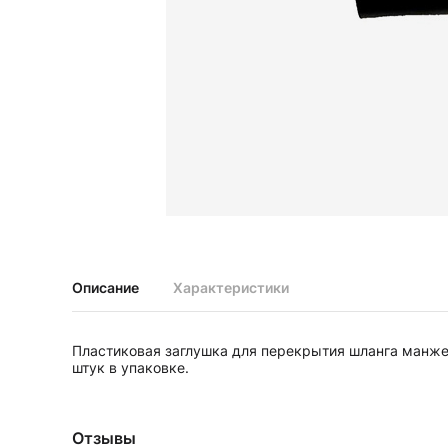
Диагностические наборы EliteVue
Диагностические наборы perfect
Диагностические наборы ri-scope L
Диагностические наборы uni, May
Неврологические молоточки и аксессуары
Аксессуары для неврологических молоточков
Неврологические молоточки
Офтальмоскопы и ретиноскопы
Аксессуары для офтальмоскопов и ретиноскопов
Офтальмоскопы
Офтальмоскопы налобные бинокулярные
Описание
Характеристики
Ретиноскопы и наборы ri-vision
Стетоскопы и запасные части
Пластиковая заглушка для перекрытия шланга манже
Запасные части для стетоскопов
штук в упаковке.
Стетоскопы
Отзывы