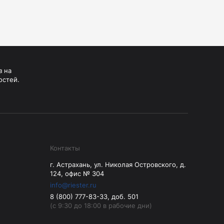
з на
остей.
Контакты
г. Астрахань, ул. Николая Островского, д.
124, офис № 304
info@riester.ru
8 (800) 777-83-33, доб. 501
(с 9:30 до 18:00 в рабочие дни)