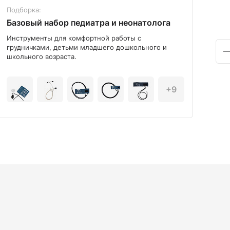
Подборка:
Под
Базовый набор педиатра и неонатолога
Диа
Инструменты для комфортной работы с
Мод
грудничками, детьми младшего дошкольного и
школьного возраста.
+9