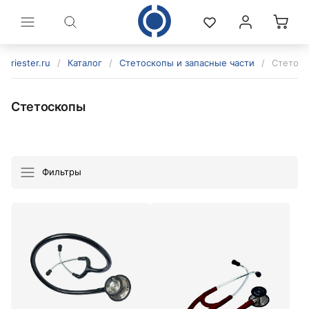
riester.ru
/
Каталог
/
Стетоскопы и запасные части
/
Стетос
Стетоскопы
Фильтры
политикой конфиденциальности